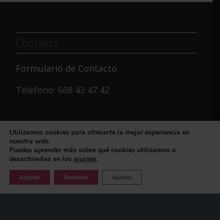
Contacto
Formulario de Contacto
Teléfono: 608 43 47 42
Utilizamos cookies para ofrecerte la mejor experiencia en
nuestra web.
Puedes aprender más sobre qué cookies utilizamos o
desactivarlas en los
ajustes
.
Redes Sociales
¿Dudas sobre la oposición?
Aceptar
Rechazar
Ajustes