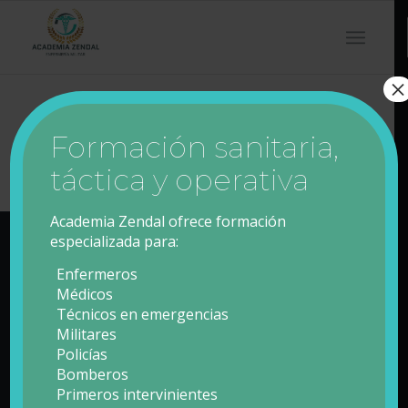
×
Formación sanitaria,
táctica y operativa
Academia Zendal ofrece formación
especializada para:
Enfermeros
Contacto
Médicos
Técnicos en emergencias
Formulario de Contacto
Militares
Policías
Teléfono: 608 43 47 42
Bomberos
Primeros intervinientes