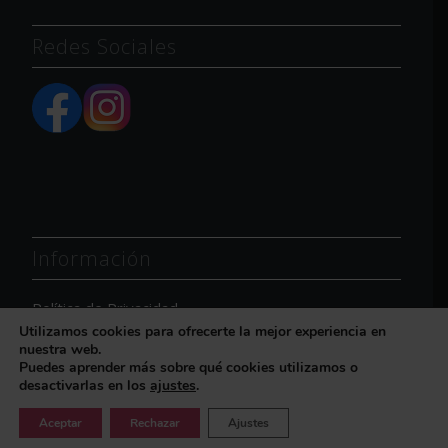
Redes Sociales
Información
Política de Privacidad
Utilizamos cookies para ofrecerte la mejor experiencia en
Política de Cookies
nuestra web.
Aviso Legal
Puedes aprender más sobre qué cookies utilizamos o
desactivarlas en los
ajustes
.
Aceptar
Rechazar
Ajustes