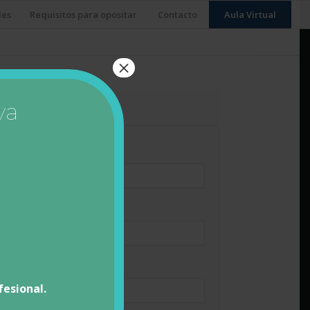
les
Requisitos para opositar
Contacto
Aula Virtual
×
va
ectrónico
*
fesional.