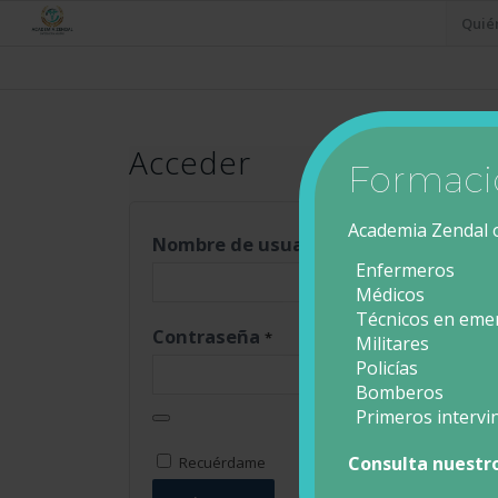
Quié
Acceder
Formació
Academia Zendal o
Nombre de usuario o correo electrón
Enfermeros
Médicos
Técnicos en eme
Contraseña
*
Militares
Policías
Bomberos
Primeros intervi
Consulta nuestro
Recuérdame
¿Olvidaste la contrase