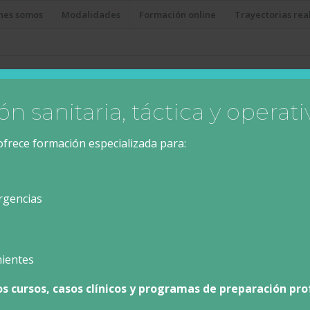
nes somos
Modalidades
Formación online
Trayectorias rea
Registrarse
n sanitaria, táctica y operati
frece formación especializada para:
ico
First name
*
*
rgencias
Last name
*
nientes
Dirección de correo el
s cursos, casos clínicos y programas de preparación pro
ña?