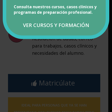
plataforma e-moodle para
Consulta nuestros cursos, casos clínicos y
realización de test.
programas de preparación profesional.
VER CURSOS Y FORMACIÓN
Resolución de dudas
Resolución de dudas, correo
para trabajos, casos clínicos y
necesidades del alumno.
Matricúlate
IDEAL PARA PERSONAS QUE YA SE HAN