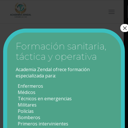
×
Modalidad Online
Formación sanitaria,
táctica y operativa
Academia Zendal ofrece formación
especializada para:
Material docente
Enfermeros
Material docente colgado en
Médicos
formato pdf, ppt y bibliografía
Técnicos en emergencias
Militares
de apoyo, clases grabadas
Policías
colgadas, realización de
Bomberos
supuestos en foros,
Primeros intervinientes