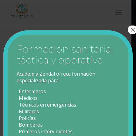
×
Modalidad Presencial
Formación sanitaria,
táctica y operativa
Academia Zendal ofrece formación
especializada para:
Presencial (Formato intensivo de dos
jornadas, Viernes y sábados, aumentando a
Enfermeros
los domingos cuando se realicen los
Médicos
simulacros).
Técnicos en emergencias
Militares
Clases intensivas
Policías
Bomberos
Clases teóricas y prácticas
Primeros intervinientes