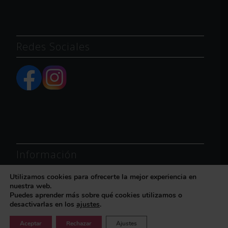
Redes Sociales
Información
Utilizamos cookies para ofrecerte la mejor experiencia en
Política de Privacidad
nuestra web.
Política de Cookies
Puedes aprender más sobre qué cookies utilizamos o
desactivarlas en los
ajustes
.
Aviso Legal
Aceptar
Rechazar
Ajustes