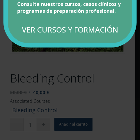
Consulta nuestros cursos, casos clínicos y
programas de preparación profesional.
VER CURSOS Y FORMACIÓN
Bleeding Control
El
El
50,00
€
40,00
€
precio
precio
Associated Courses
original
actual
Bleeding Control
era:
es:
50,00 €.
40,00 €.
Añadir al carrito